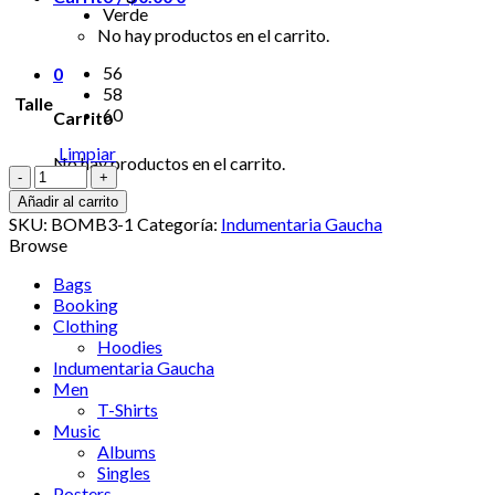
Verde
No hay productos en el carrito.
56
0
58
Talle
60
Carrito
Limpiar
No hay productos en el carrito.
Bombachas
de
Añadir al carrito
Campo
SKU:
BOMB3-1
Categoría:
Indumentaria Gaucha
Cruz
Browse
Pampa
Adultos
Bags
Corderoy
Booking
cantidad
Clothing
Hoodies
Indumentaria Gaucha
Men
T-Shirts
Music
Albums
Singles
Posters