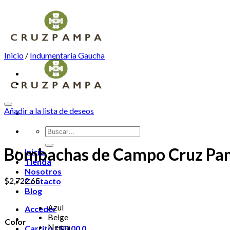
Skip
to
content
Inicio
/
Indumentaria Gaucha
Añadir a la lista de deseos
Buscar
por:
Bombachas de Campo Cruz Pam
Inicio
Tienda
Nosotros
$
2,722.65
Contacto
Blog
Azul
Acceder
Beige
Color
Negra
Carrito /
$
0.00
0